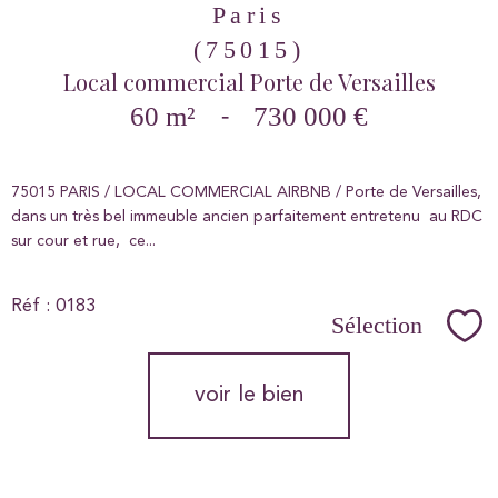
Paris
(75015)
Local commercial Porte de Versailles
60 m²
-
730 000 €
75015 PARIS / LOCAL COMMERCIAL AIRBNB / Porte de Versailles,
dans un très bel immeuble ancien parfaitement entretenu au RDC
sur cour et rue, ce...
Réf : 0183
Sélection
Sél
voir le bien