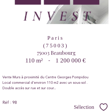
Paris
(75003)
75003 Beaubourg
110 m²
-
1 200 000 €
Vente Murs à proximité du Centre Georges Pompidou
Local commercial d'environ 110 m2 avec un sous-sol .
Double accès sur rue et sur cour...
Réf : 98
Sélection
Sél