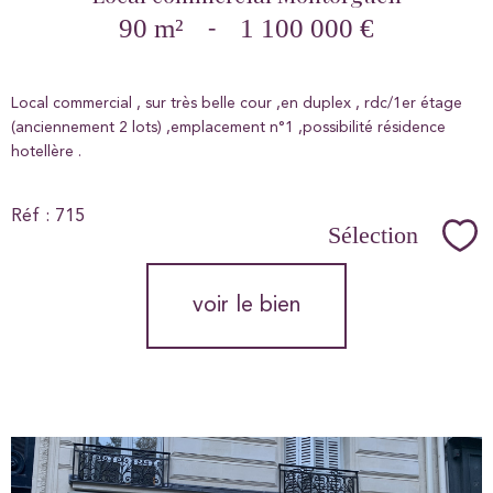
90 m²
-
1 100 000 €
Local commercial , sur très belle cour ,en duplex , rdc/1er étage
(anciennement 2 lots) ,emplacement n°1 ,possibilité résidence
hotellère .
Réf : 715
Sélection
Sél
voir le bien