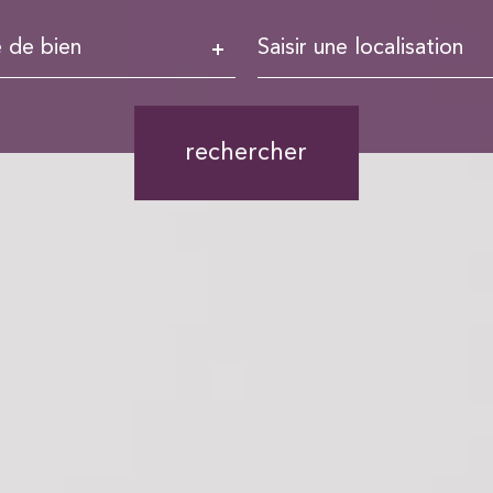
pe
Ville
 de bien
n
rechercher