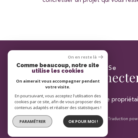
concrétiser un projet qui vous res
On en reste là
Comme beaucoup, notre site
Se
utilise les cookies
connecte
On aimerait vous accompagner pendant
votre visite.
En poursuivant, vous acceptez l'utilisation des
espace propriéta
cookies par ce site, afin de vous proposer des
contenus adaptés et réaliser des statistiques !
© 2026 | Tous droits réservés | Traduction po
PARAMÉTRER
OK POUR MOI !