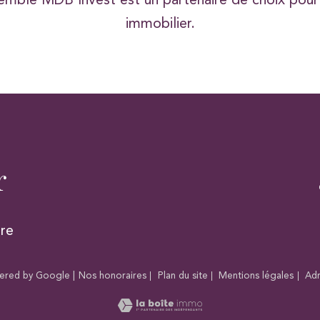
semble MDB Invest est un partenaire de choix pour g
immobilier.
r
ire
wered by Google |
Nos honoraires
Plan du site
Mentions légales
Ad