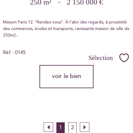
250 m²
-
2 150 000 €
Maison Paris 12. "Rendez vous". À l'abri des regards, à proximité
des commerces, écoles et transports, ravissante maison de ville de
250m2...
Réf : 0145
Sélection
Sél
voir le bien
1
2