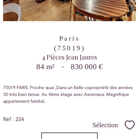
Paris
(75019)
4 Pièces Jean Jaures
84 m²
-
830 000 €
75019 PARIS. Proche quai ,Dans un Belle copropriété des années
30 très bien tenue. Au 4ème étage avec Ascenseur. Magnifique
appartement
familial...
Réf : 224
Sélection
Sél