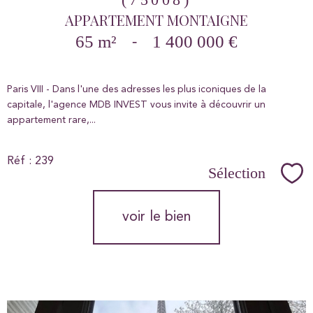
APPARTEMENT MONTAIGNE
65 m²
-
1 400 000 €
Paris VIII - Dans l'une des adresses les plus iconiques de la
capitale, l'agence MDB INVEST vous invite à découvrir un
appartement rare,...
Réf : 239
Sélection
Sél
voir le bien