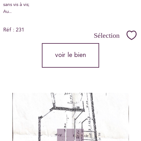
sans vis à vis;
Au...
Réf : 231
Sélection
Sél
voir le bien