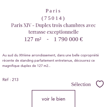
Paris
(75014)
Paris XIV - Duplex trois chambres avec
terrasse exceptionnelle
127 m²
-
1 790 000 €
Au sud du XIVème arrondissement, dans une belle copropriété
récente de standing parfaitement entretenue, découvrez ce
magnifique duplex de 127 m2...
Réf : 213
Sélection
Sél
voir le bien