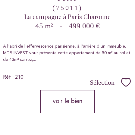
(75011)
La campagne à Paris Charonne
45 m²
-
499 000 €
À l'abri de l'effervescence parisienne, à l'arrière d'un immeuble,
MDB INVEST vous présente cette appartement de 50 m² au sol et
de 43m² carrez,...
Réf : 210
Sélection
Sél
voir le bien