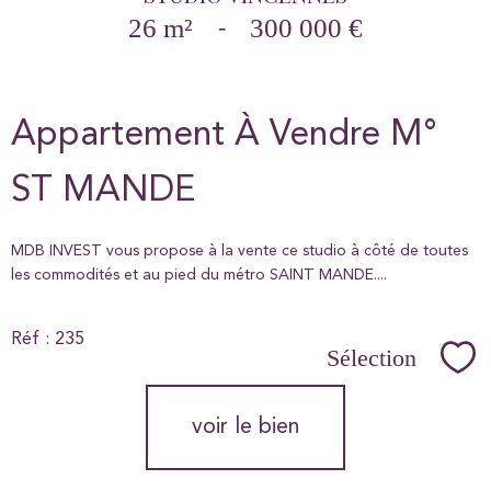
26 m²
-
300 000 €
Appartement À Vendre M°
ST MANDE
MDB INVEST vous propose à la vente ce studio à côté de toutes
les commodités et au pied du métro SAINT MANDE....
Réf : 235
Sélection
Sél
voir le bien