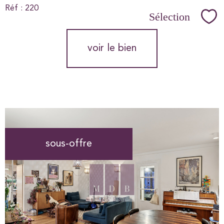
Réf : 220
Sélection
Sél
voir le bien
sous-offre