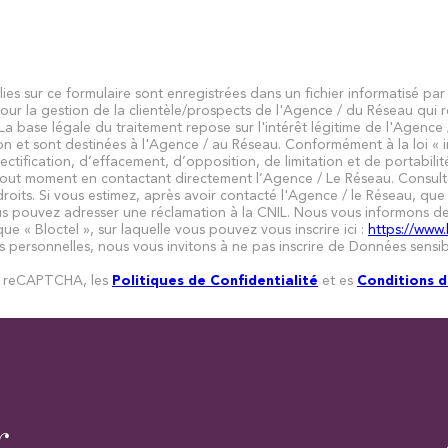
llies sur ce formulaire sont enregistrées dans un fichier informatisé 
pour la gestion de la clientèle/prospects de l'Agence / du Réseau qui
a base légale du traitement repose sur l'intérêt légitime de l'Agence 
 et sont destinées à l'Agence / au Réseau. Conformément à la loi « in
rectification, d’effacement, d’opposition, de limitation et de portabil
out moment en contactant directement l’Agence / Le Réseau. Consulte
droits. Si vous estimez, après avoir contacté l'Agence / le Réseau, que 
s pouvez adresser une réclamation à la CNIL. Nous vous informons de l
 « Bloctel », sur laquelle vous pouvez vous inscrire ici :
https://www.
personnelles, nous vous invitons à ne pas inscrire de Données sensibl
ar reCAPTCHA, les
Politiques de Confidentialité
et es
Conditions d'
r