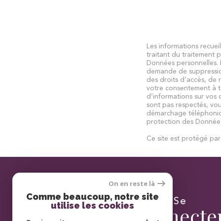
Les informations recuei
traitant du traitement 
Données personnelles. L
demande de suppression
des droits d’accès, de 
votre consentement à t
d’informations sur vos 
sont pas respectés, vou
démarchage téléphonique
protection des Données 
Ce site est protégé p
On en reste là
Comme beaucoup, notre site
Se
utilise les cookies
connecte