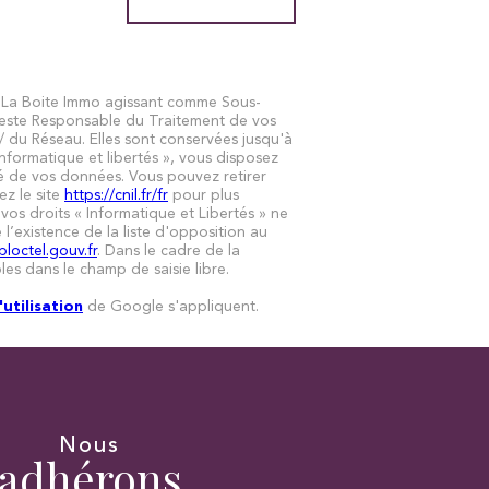
par La Boite Immo agissant comme Sous-
 reste Responsable du Traitement de vos
/ du Réseau. Elles sont conservées jusqu'à
formatique et libertés », vous disposez
ité de vos données. Vous pouvez retirer
z le site
https://cnil.fr/fr
pour plus
vos droits « Informatique et Libertés » ne
’existence de la liste d'opposition au
bloctel.gouv.fr
. Dans le cadre de la
es dans le champ de saisie libre.
utilisation
de Google s'appliquent.
Nous
adhérons