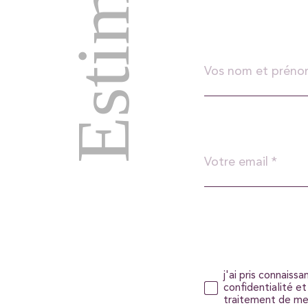
Nom
et
prénom
*
Adresse
email
*
Validation
j'ai pris connaiss
confidentialité et
traitement de me