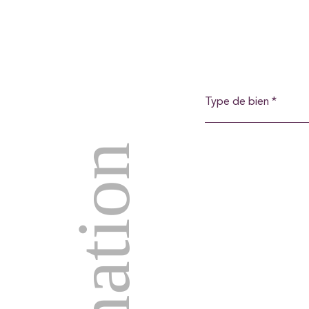
Type
de
Type de bien *
bien
*
Estimation