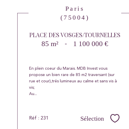
Paris
(75004)
PLACE DES VOSGES/TOURNELLES
85 m²
-
1 100 000 €
En plein coeur du Marais. MDB Invest vous
propose un bien rare de 85 m2 traversant (sur
rue et cour),trés lumineux au calme et sans vis à
vis;
Au...
Sélection
Réf : 231
Sélec