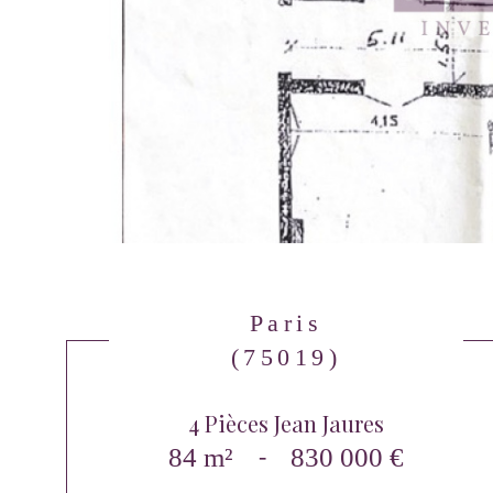
Paris
(75019)
4 Pièces Jean Jaures
84 m²
-
830 000 €