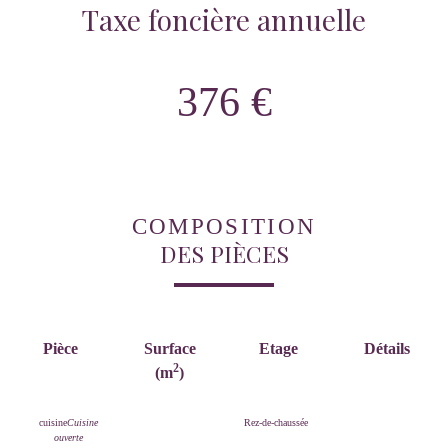
Taxe foncière annuelle
376 €
COMPOSITION
DES PIÈCES
Pièce
Surface
Etage
Détails
2
(m
)
cuisine
Cuisine
Rez-de-chaussée
ouverte