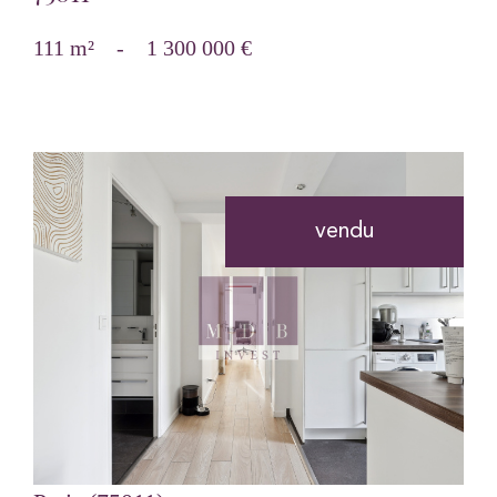
111 m²
-
1 300 000 €
vendu
voir le bien