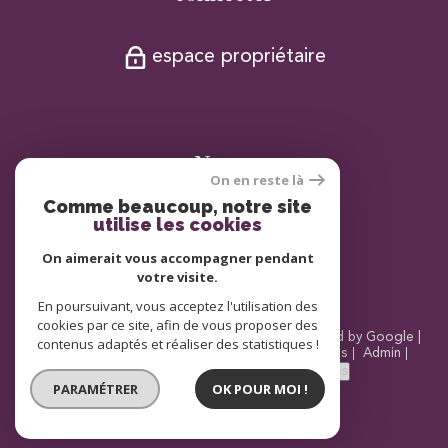
espace propriétaire
Nous
On en reste là
adhérons
Comme beaucoup, notre site
utilise les cookies
On aimerait vous accompagner pendant
votre visite.
En poursuivant, vous acceptez l'utilisation des
cookies par ce site, afin de vous proposer des
© 2026 | Tous droits réservés | Traduction powered by Google |
contenus adaptés et réaliser des statistiques !
Nos honoraires
Plan du site
Mentions légales
Admin
Partenaires
Politique RGPD
Cookies
PARAMÉTRER
OK POUR MOI !