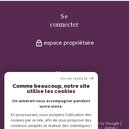
Se
connecter
espace propriétaire
Nous
On en reste là
adhérons
Comme beaucoup, notre site
utilise les cookies
On aimerait vous accompagner pendant
votre visite.
En poursuivant, vous acceptez l'utilisation des
cookies par ce site, afin de vous proposer des
© 2026 | Tous droits réservés | Traduction powered by Google |
contenus adaptés et réaliser des statistiques !
Nos honoraires
Plan du site
Mentions légales
Admin