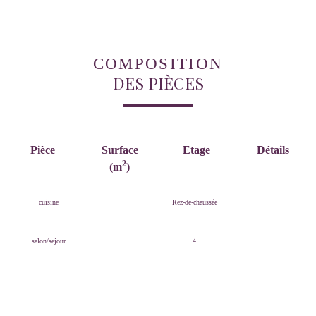
COMPOSITION
DES PIÈCES
Pièce
Surface
Etage
Détails
2
(m
)
cuisine
Rez-de-chaussée
salon/sejour
4