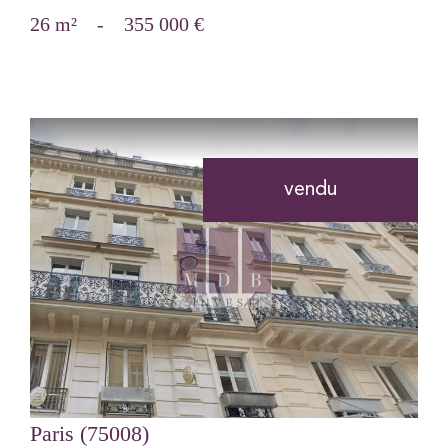
26 m²
-
355 000 €
vendu
voir le bien
Paris (75008)